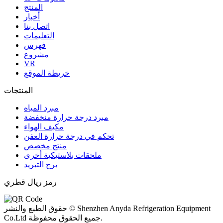
المنتج
أخبار
اتصل بنا
التعليمات
فهرس
مشروع
VR
خريطة الموقع
المنتجات
مبرد المياه
مبرد درجة حرارة منخفضة
مكيف الهواء
تحكم في درجة حرارة العفن
منتج مخصص
ملحقات بلاستيكية أخرى
برج التبريد
رمز ريال قطري
حقوق الطبع والنشر © Shenzhen Anyda Refrigeration Equipment
Co.Ltd جميع الحقوق محفوظة.