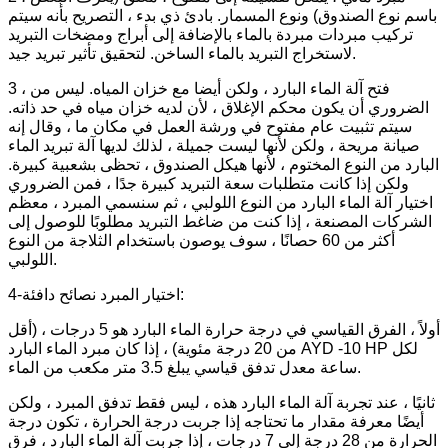
باسم نوع الصندوق) ونوع المسمار. بادئ ذي بدء ، التصريح بأنه سيتم
تركيب مبردات مبردة بالماء بالإضافة إلى أبراج ومضخات التبريد
لاستخراج التبريد بالماء الساخن. لتحقيق تأثير تبريد جيد.
3 ، فتح آلة الماء البارد ، ولكن أيضا مع خزان المياه. ليس من
الضروري أن يكون محكم الإغلاق ، لأن لديه خزان مياه في حد ذاته.
سيتم تثبيت عام مفتوح في ورشة العمل في مكان ما ، وقال إنه
صيانة مريحة ، ولكن لأنها ليست جميلة ، لذلك لديها آلة تبريد الماء
البارد من النوع المختوم ، لأنها هيكل الصندوق ، تحظى بشعبية كبيرة.
ولكن إذا كانت متطلبات سعة التبريد كبيرة جدًا ، فمن الضروري
اختيار آلة الماء البارد من النوع اللولبي ، ثم سنسمي المبرد ، معظم
الشركات المصنعة ، إذا كنت من ضاغط التبريد مطلوبًا للوصول إلى
أكثر من 60 حصانًا ، سوف يوصون باستخدام الثلاجة من النوع
اللولبي.
4-اختيار المبرد نصائح دافئة:
أولاً ، الفرق القياسي في درجة حرارة الماء البارد هو 5 درجات ، (أقل
من 20 درجة مئوية) ، إذا كان مبرد الماء البارد AYD -10 HP لكل
ساعة معدل تدفق قياسي يبلغ 3.5 متر مكعب من الماء.
ثانيًا ، عند تجربة آلة الماء البارد هذه ، ليس فقط تدفق المبرد ، ولكن
أيضًا معرفة مقدار ما تحتاجه إذا جربت درجة الحرارة ، تكون درجة
الحرارة من 28 درجة إلى 7 درجات ، إذا جربت آلة الماء البارد ، فرق