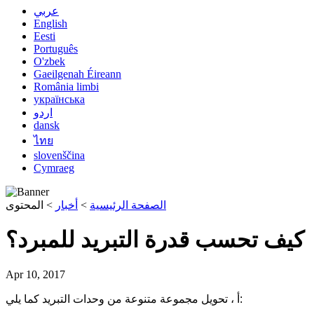
عربي
English
Eesti
Português
O'zbek
Gaeilgenah Éireann
România limbi
українська
اردو
dansk
ไทย
slovenščina
Cymraeg
الصفحة الرئيسية
>
أخبار
>
المحتوى
كيف تحسب قدرة التبريد للمبرد؟
Apr 10, 2017
أ ، تحويل مجموعة متنوعة من وحدات التبريد كما يلي: