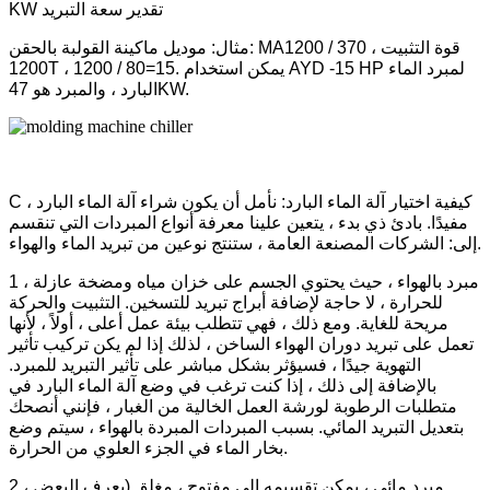
KW تقدير سعة التبريد
مثال: موديل ماكينة القولبة بالحقن: MA1200 / 370 ، قوة التثبيت
1200T ، 1200 / 80=15. يمكن استخدام AYD -15 HP لمبرد الماء
البارد ، والمبرد هو 47KW.
C ، كيفية اختيار آلة الماء البارد: نأمل أن يكون شراء آلة الماء البارد
مفيدًا. بادئ ذي بدء ، يتعين علينا معرفة أنواع المبردات التي تنقسم
إلى: الشركات المصنعة العامة ، ستنتج نوعين من تبريد الماء والهواء.
1 ، مبرد بالهواء ، حيث يحتوي الجسم على خزان مياه ومضخة عازلة
للحرارة ، لا حاجة لإضافة أبراج تبريد للتسخين. التثبيت والحركة
مريحة للغاية. ومع ذلك ، فهي تتطلب بيئة عمل أعلى ، أولاً ، لأنها
تعمل على تبريد دوران الهواء الساخن ، لذلك إذا لم يكن تركيب تأثير
التهوية جيدًا ، فسيؤثر بشكل مباشر على تأثير التبريد للمبرد.
بالإضافة إلى ذلك ، إذا كنت ترغب في وضع آلة الماء البارد في
متطلبات الرطوبة لورشة العمل الخالية من الغبار ، فإنني أنصحك
بتعديل التبريد المائي. بسبب المبردات المبردة بالهواء ، سيتم وضع
بخار الماء في الجزء العلوي من الحرارة.
2 ، مبرد مائي ، يمكن تقسيمه إلى مفتوح ، مغلق (يعرف البعض